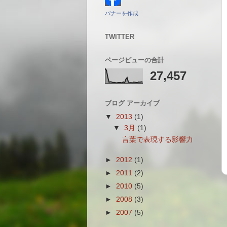
バナーを作成
TWITTER
ページビューの合計
27,457
ブログ アーカイブ
▼
2013
(1)
▼
3月
(1)
言葉で表現する影響力
►
2012
(1)
►
2011
(2)
►
2010
(5)
►
2008
(3)
►
2007
(5)