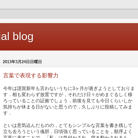
ial blog
2013年3月24日日曜日
言葉で表現する影響力
今年は謹賀新年も言わないうちに3ヶ月が過ぎようとしておりま
す．相も変わらず放置ですが，それだけ日々がめまぐるしく移
ろっていることの証拠でしょう．前後を見ても今日くらいしか
気持ちが休まる日がないと思うので，久しぶりに投稿してみま
す．
といは意気込んだものの，とてもシンプルな言葉を書き残して
立ち去ろうという魂胆．日頃強く思っていることを，順序よく
言葉に表すことで，「私」は気付かされ，突き動かされるも