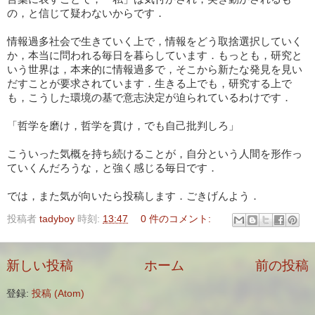
の，と信じて疑わないからです．
情報過多社会で生きていく上で，情報をどう取捨選択していく
か，本当に問われる毎日を暮らしています．もっとも，研究と
いう世界は，本来的に情報過多で，そこから新たな発見を見い
だすことが要求されています．生きる上でも，研究する上で
も，こうした環境の基で意志決定が迫られているわけです．
「哲学を磨け，哲学を貫け，でも自己批判しろ」
こういった気概を持ち続けることが，自分という人間を形作っ
ていくんだろうな，と強く感じる毎日です．
では，また気が向いたら投稿します．ごきげんよう．
投稿者
tadyboy
時刻:
13:47
0 件のコメント:
新しい投稿
ホーム
前の投稿
登録:
投稿 (Atom)